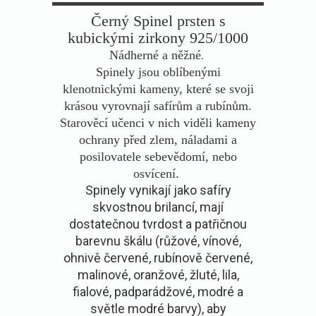
Černý Spinel prsten s
kubickými zirkony 925/1000
.
Nádherné a něžné
Spinely jsou oblíbenými
klenotnickými kameny, které se svoji
krásou vyrovnají safírům a rubínům.
Starověcí učenci v nich viděli kameny
ochrany před zlem, náladami a
posilovatele sebevědomí, nebo
osvícení.
Spinely vynikají jako safíry
skvostnou brilancí, mají
dostatečnou tvrdost a patřičnou
barevnu škálu (růžové, vínové,
ohnivě červené, rubínově červené,
malinové, oranžové, žluté, lila,
fialové, padparádžové, modré a
světle modré barvy), aby