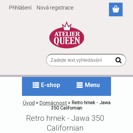
Přihlášení
Nová registrace
E-shop
Menu
Úvod
»
Domácnost
»
Retro hrnek - Jawa
350 Californian
Retro hrnek - Jawa 350
Californian