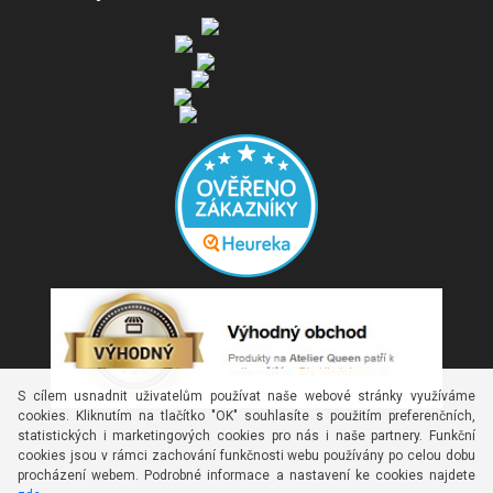
S cílem usnadnit uživatelům používat naše webové stránky využíváme
cookies. Kliknutím na tlačítko "OK" souhlasíte s použitím preferenčních,
statistických i marketingových cookies pro nás i naše partnery. Funkční
cookies jsou v rámci zachování funkčnosti webu používány po celou dobu
procházení webem. Podrobné informace a nastavení ke cookies najdete